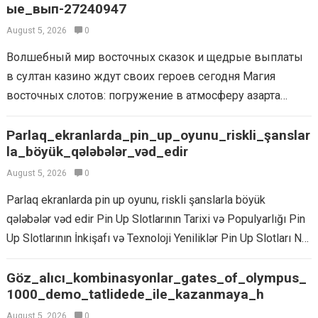
ые_вып-27240947
August 5, 2026
0
Волшебный мир восточных сказок и щедрые выплаты
в султан казино ждут своих героев сегодня Магия
восточных слотов: погружение в атмосферу азарта
Секреты выигрышных комбинаций и стратегии игры
Бонусы и акции...
Parlaq_ekranlarda_pin_up_oyunu_riskli_şanslar
Read more
la_böyük_qələbələr_vəd_edir
August 5, 2026
0
Parlaq ekranlarda pin up oyunu, riskli şanslarla böyük
qələbələr vəd edir Pin Up Slotlarının Tarixi və Populyarlığı Pin
Up Slotlarının İnkişafı və Texnoloji Yeniliklər Pin Up Slotları Nə
Edir? Qazanma...
Read more
Göz_alıcı_kombinasyonlar_gates_of_olympus_
1000_demo_tatlidede_ile_kazanmaya_h
August 5, 2026
0