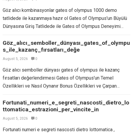
Göz alıcı kombinasyonlar gates of olympus 1000 demo
tatlidede ile kazanmaya hazır ol Gates of Olympus'un Büyülü
Dünyasına Giriş Tatlidede ile Gates of Olympus Deneyimi
Gates of Olympus'ta Stratejiler ve...
Read more
Göz_alıcı_semboller_dünyası_gates_of_olympu
s_ile_kazanç_fırsatları_değe
August 5, 2026
0
Göz alıcı semboller dünyası gates of olympus ile kazanç
fırsatları değerlendirmesi Gates of Olympus'un Temel
Özellikleri ve Nasıl Oynanır Bonus Özellikleri ve Çarpan
Mekaniği Gates of Olympus Stratejileri ve İpuçları...
Read more
Fortunati_numeri_e_segreti_nascosti_dietro_lo
ttomatica_estrazioni_per_vincite_in
August 5, 2026
0
Fortunati numeri e segreti nascosti dietro lottomatica ,