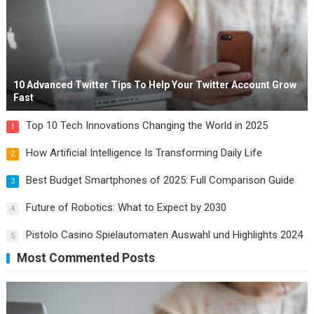
10 Advanced Twitter Tips To Help Your Twitter Account Grow
Fast
Top 10 Tech Innovations Changing the World in 2025
1
How Artificial Intelligence Is Transforming Daily Life
2
Best Budget Smartphones of 2025: Full Comparison Guide
3
Future of Robotics: What to Expect by 2030
4
Pistolo Casino Spielautomaten Auswahl und Highlights 2024
5
Most Commented Posts