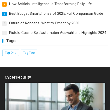
How Artificial Intelligence Is Transforming Daily Life
2
Best Budget Smartphones of 2025: Full Comparison Guide
3
Future of Robotics: What to Expect by 2030
4
Pistolo Casino Spielautomaten Auswahl und Highlights 2024
5
Tags
Tag One
Tag Two
Cybersecurity