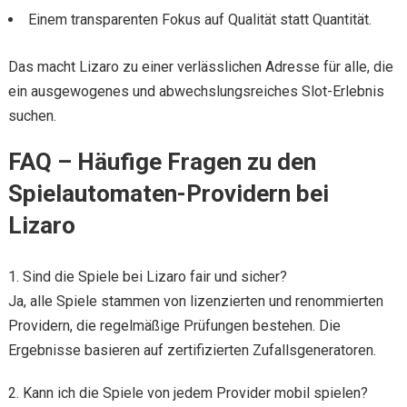
Einem transparenten Fokus auf Qualität statt Quantität.
Das macht Lizaro zu einer verlässlichen Adresse für alle, die
ein ausgewogenes und abwechslungsreiches Slot-Erlebnis
suchen.
FAQ – Häufige Fragen zu den
Spielautomaten-Providern bei
Lizaro
1. Sind die Spiele bei Lizaro fair und sicher?
Ja, alle Spiele stammen von lizenzierten und renommierten
Providern, die regelmäßige Prüfungen bestehen. Die
Ergebnisse basieren auf zertifizierten Zufallsgeneratoren.
2. Kann ich die Spiele von jedem Provider mobil spielen?