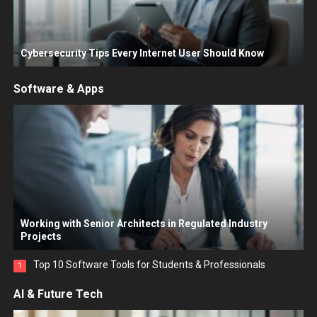
Cybersecurity Tips Every Internet User Should Know
Software & Apps
Working with Senior Architects in Regulated Industry
Projects
Top 10 Software Tools for Students & Professionals
1
AI & Future Tech