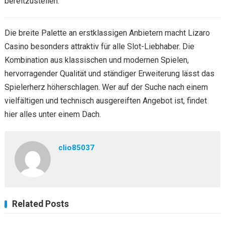
bereitzustellen.
Die breite Palette an erstklassigen Anbietern macht Lizaro
Casino besonders attraktiv für alle Slot-Liebhaber. Die
Kombination aus klassischen und modernen Spielen,
hervorragender Qualität und ständiger Erweiterung lässt das
Spielerherz höherschlagen. Wer auf der Suche nach einem
vielfältigen und technisch ausgereiften Angebot ist, findet
hier alles unter einem Dach.
clio85037
Related Posts