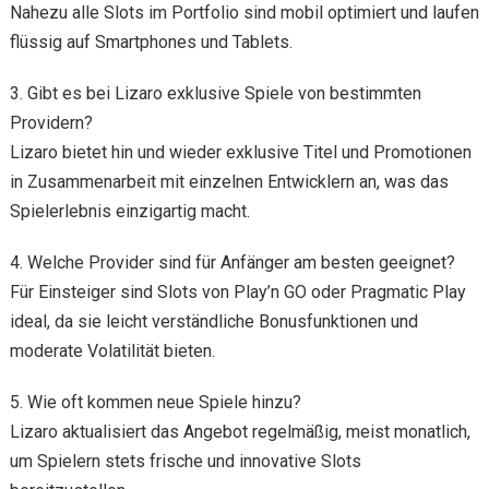
Nahezu alle Slots im Portfolio sind mobil optimiert und laufen
flüssig auf Smartphones und Tablets.
3. Gibt es bei Lizaro exklusive Spiele von bestimmten
Providern?
Lizaro bietet hin und wieder exklusive Titel und Promotionen
in Zusammenarbeit mit einzelnen Entwicklern an, was das
Spielerlebnis einzigartig macht.
4. Welche Provider sind für Anfänger am besten geeignet?
Für Einsteiger sind Slots von Play’n GO oder Pragmatic Play
ideal, da sie leicht verständliche Bonusfunktionen und
moderate Volatilität bieten.
5. Wie oft kommen neue Spiele hinzu?
Lizaro aktualisiert das Angebot regelmäßig, meist monatlich,
um Spielern stets frische und innovative Slots