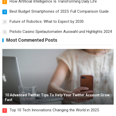
How Artificial Intelligence Is Transforming Daily Life
2
Best Budget Smartphones of 2025: Full Comparison Guide
3
Future of Robotics: What to Expect by 2030
4
Pistolo Casino Spielautomaten Auswahl und Highlights 2024
5
Most Commented Posts
10 Advanced Twitter Tips To Help Your Twitter Account Grow
Fast
Top 10 Tech Innovations Changing the World in 2025
1