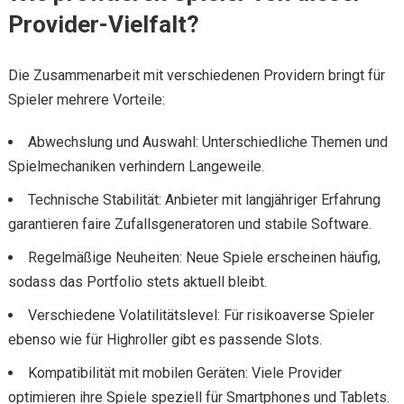
Provider-Vielfalt?
Die Zusammenarbeit mit verschiedenen Providern bringt für
Spieler mehrere Vorteile:
Abwechslung und Auswahl: Unterschiedliche Themen und
Spielmechaniken verhindern Langeweile.
Technische Stabilität: Anbieter mit langjähriger Erfahrung
garantieren faire Zufallsgeneratoren und stabile Software.
Regelmäßige Neuheiten: Neue Spiele erscheinen häufig,
sodass das Portfolio stets aktuell bleibt.
Verschiedene Volatilitätslevel: Für risikoaverse Spieler
ebenso wie für Highroller gibt es passende Slots.
Kompatibilität mit mobilen Geräten: Viele Provider
optimieren ihre Spiele speziell für Smartphones und Tablets.