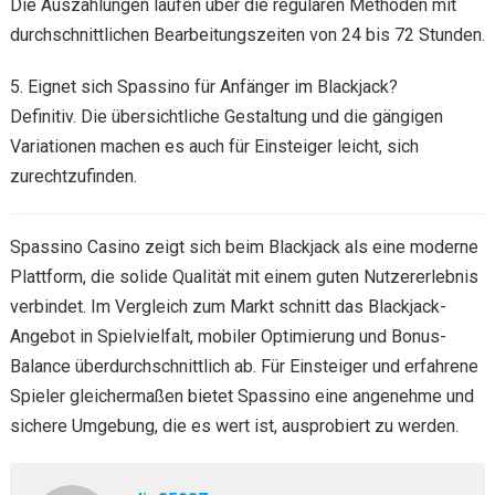
Die Auszahlungen laufen über die regulären Methoden mit
durchschnittlichen Bearbeitungszeiten von 24 bis 72 Stunden.
5. Eignet sich Spassino für Anfänger im Blackjack?
Definitiv. Die übersichtliche Gestaltung und die gängigen
Variationen machen es auch für Einsteiger leicht, sich
zurechtzufinden.
Spassino Casino zeigt sich beim Blackjack als eine moderne
Plattform, die solide Qualität mit einem guten Nutzererlebnis
verbindet. Im Vergleich zum Markt schnitt das Blackjack-
Angebot in Spielvielfalt, mobiler Optimierung und Bonus-
Balance überdurchschnittlich ab. Für Einsteiger und erfahrene
Spieler gleichermaßen bietet Spassino eine angenehme und
sichere Umgebung, die es wert ist, ausprobiert zu werden.