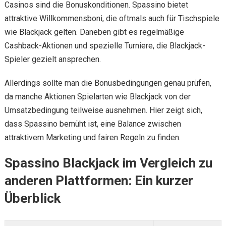
Casinos sind die Bonuskonditionen. Spassino bietet
attraktive Willkommensboni, die oftmals auch für Tischspiele
wie Blackjack gelten. Daneben gibt es regelmäßige
Cashback-Aktionen und spezielle Turniere, die Blackjack-
Spieler gezielt ansprechen.
Allerdings sollte man die Bonusbedingungen genau prüfen,
da manche Aktionen Spielarten wie Blackjack von der
Umsatzbedingung teilweise ausnehmen. Hier zeigt sich,
dass Spassino bemüht ist, eine Balance zwischen
attraktivem Marketing und fairen Regeln zu finden.
Spassino Blackjack im Vergleich zu
anderen Plattformen: Ein kurzer
Überblick