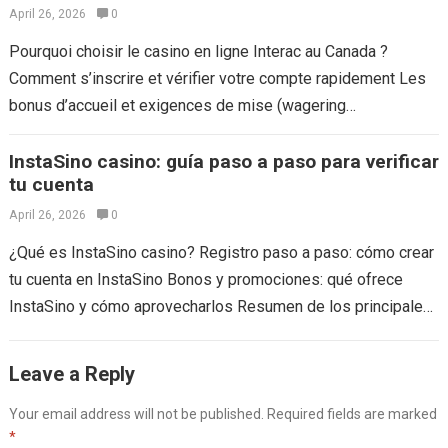
April 26, 2026
0
Pourquoi choisir le casino en ligne Interac au Canada ?
Comment s’inscrire et vérifier votre compte rapidement Les
bonus d’accueil et exigences de mise (wagering
requirements) Méthodes de dépôt :...
Read more
InstaSino casino: guía paso a paso para verificar
tu cuenta
April 26, 2026
0
¿Qué es InstaSino casino? Registro paso a paso: cómo crear
tu cuenta en InstaSino Bonos y promociones: qué ofrece
InstaSino y cómo aprovecharlos Resumen de los principales
bonos Métodos de...
Read more
Leave a Reply
Your email address will not be published.
Required fields are marked
*