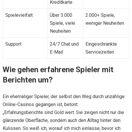
Kreditkarte
Spielevielfalt
Über 3.000
2.000+ Spiele,
Spiele, viele
weniger Neuheiten
Neuheiten
Support
24/7 Chat und
Eingeschränkte
E-Mail
Servicezeiten
Wie gehen erfahrene Spieler mit
Berichten um?
Ein ehemaliger Spieler, der selbst den Weg durch unzählige
Online-Casinos gegangen ist, betont:
„Erfahrungsberichte sind Gold wert. Sie zeigen nicht nur die
glänzende Oberfläche, sondern auch den Alltag hinter den
Kulissen. So weiß ich, worauf ich mich einlasse, bevor ich