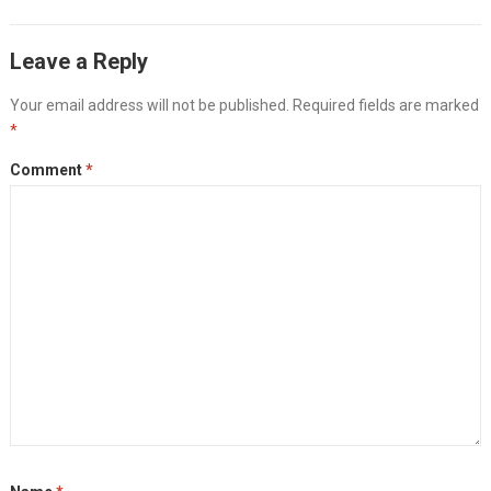
bonos Métodos de...
Read more
Leave a Reply
Your email address will not be published.
Required fields are marked
*
Comment
*