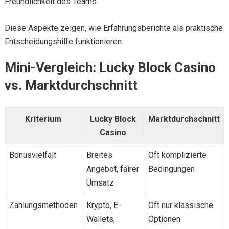
Freundlichkeit des Teams.
Diese Aspekte zeigen, wie Erfahrungsberichte als praktische
Entscheidungshilfe funktionieren.
Mini-Vergleich: Lucky Block Casino
vs. Marktdurchschnitt
Kriterium
Lucky Block
Marktdurchschnitt
Casino
Bonusvielfalt
Breites
Oft komplizierte
Angebot, fairer
Bedingungen
Umsatz
Zahlungsmethoden
Krypto, E-
Oft nur klassische
Wallets,
Optionen