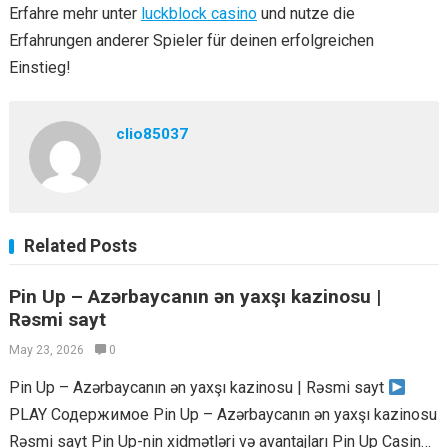
Erfahre mehr unter
luckblock casino
und nutze die
Erfahrungen anderer Spieler für deinen erfolgreichen
Einstieg!
clio85037
Related Posts
Pin Up – Azərbaycanın ən yaxşı kazinosu |
Rəsmi sayt
May 23, 2026
0
Pin Up – Azərbaycanın ən yaxşı kazinosu | Rəsmi sayt
PLAY Содержимое Pin Up – Azərbaycanın ən yaxşı kazinosu
Rəsmi sayt Pin Up-nin xidmətləri və avantajları Pin Up Casino...