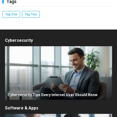
Tags
Tag One
Tag Two
Cybersecurity
Cybersecurity Tips Every Internet User Should Know
Software & Apps