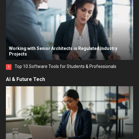
Working with Senior Architects in Regulated Industry
Projects
Top 10 Software Tools for Students & Professionals
1
AI & Future Tech