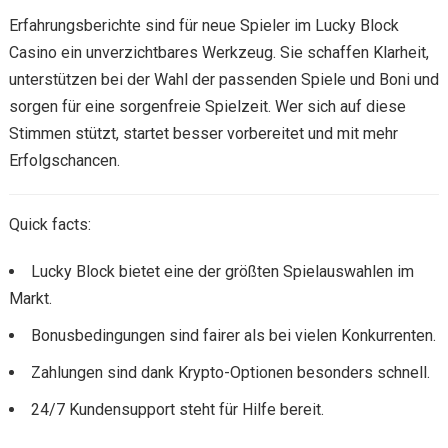
Erfahrungsberichte sind für neue Spieler im Lucky Block
Casino ein unverzichtbares Werkzeug. Sie schaffen Klarheit,
unterstützen bei der Wahl der passenden Spiele und Boni und
sorgen für eine sorgenfreie Spielzeit. Wer sich auf diese
Stimmen stützt, startet besser vorbereitet und mit mehr
Erfolgschancen.
Quick facts:
Lucky Block bietet eine der größten Spielauswahlen im
Markt.
Bonusbedingungen sind fairer als bei vielen Konkurrenten.
Zahlungen sind dank Krypto-Optionen besonders schnell.
24/7 Kundensupport steht für Hilfe bereit.