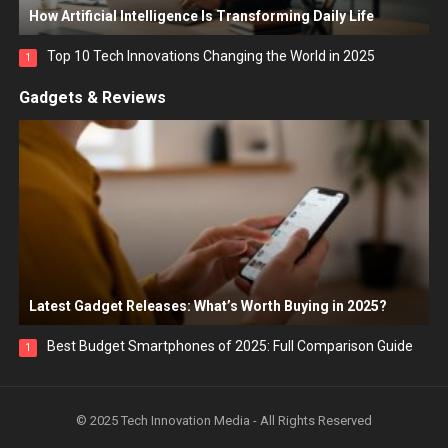
How Artificial Intelligence Is Transforming Daily Life
Top 10 Tech Innovations Changing the World in 2025
1
Gadgets & Reviews
Latest Gadget Releases: What’s Worth Buying in 2025?
Best Budget Smartphones of 2025: Full Comparison Guide
1
© 2025 Tech Innovation Media - All Rights Reserved